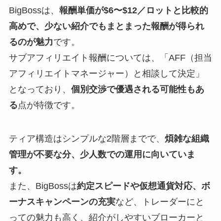
BigBossは、
報酬単価が$6〜$12／ロットと比較的
高めで、少ない紹介でもまとまった報酬が得られ
るのが魅力
です。
サブアフィリエイト報酬については、「AFF（担当
アフィリエイトマネージャー）と相談して決定」
となっており、
個別交渉で優遇される可能性もあ
る
点が特徴です。
ティア構造はシンプルな2階層までで、
煩雑な組織
管理が不要な分、少人数での運用に向いていま
す。
また、BigBossは
約定スピードや仮想通貨対応、ボ
ーナスキャンペーンの充実
など、トレーダーにと
っての魅力も高く、紹介がしやすいブローカーと