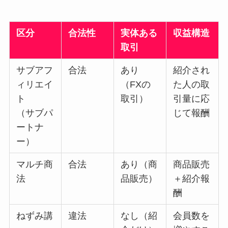
区分
合法性
実体ある
収益構造
取引
サブアフ
合法
あり
紹介され
ィリエイ
（FXの
た人の取
ト
取引）
引量に応
（サブパ
じて報酬
ートナ
ー）
マルチ商
合法
あり（商
商品販売
法
品販売）
＋紹介報
酬
ねずみ講
違法
なし（紹
会員数を