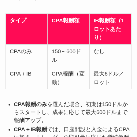
タイプ
CPA報酬額
IB報酬額（1
ロットあた
り）
CPAのみ
150～600ド
なし
ル
CPA＋IB
CPA報酬（変
最大6ドル／
動）
ロット
CPA報酬のみ
を選んだ場合、初期は150ドルか
らスタートし、成果に応じて最大600ドルまで
報酬アップ。
CPA＋IB報酬
では、口座開設と入金によるCPA