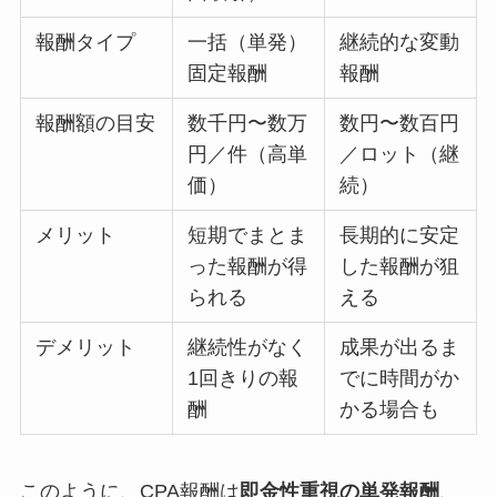
報酬タイプ
一括（単発）
継続的な変動
固定報酬
報酬
報酬額の目安
数千円〜数万
数円〜数百円
円／件（高単
／ロット（継
価）
続）
メリット
短期でまとま
長期的に安定
った報酬が得
した報酬が狙
られる
える
デメリット
継続性がなく
成果が出るま
1回きりの報
でに時間がか
酬
かる場合も
このように、CPA報酬は
即金性重視の単発報酬
、